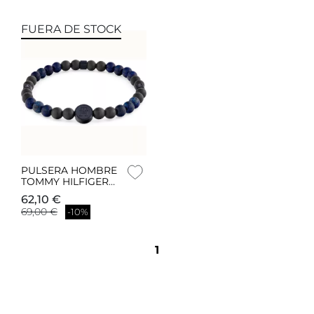
FUERA DE STOCK
PULSERA HOMBRE
TOMMY HILFIGER
TH85 CARBON
62,10 €
2790626
69,00 €
-10%
1