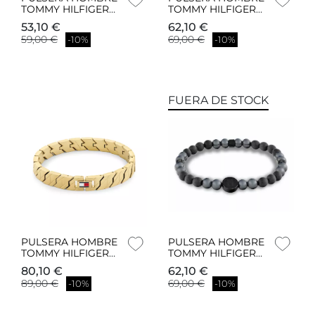
TOMMY HILFIGER
TOMMY HILFIGER
2790608
LARS 2790619
53,10 €
62,10 €
59,00 €
69,00 €
-10%
-10%
FUERA DE STOCK
PULSERA HOMBRE
PULSERA HOMBRE
TOMMY HILFIGER
TOMMY HILFIGER
LARS 2790620
TH85 CARBON
80,10 €
62,10 €
2790625
89,00 €
69,00 €
-10%
-10%